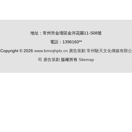
宴 專業影
劃_世界工
視拍攝助力
廠網全球企
工廠產品宣
業庫
傳片策劃
地址：常州市金壇區金河花園11-S08號
電話：1396160**
Copyright © 2026
www.bmvqhptx.cn
廣告策劃
常州馳天文化傳媒有限公
司
廣告策劃
版權所有
Sitemap