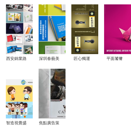
廣告設計指
實務 高等
野 福州燈
告策劃畢業
南 從模板
職業教育廣
箱設計與廣
設計展板海
下載到策劃
告與藝術設
告制作的卓
報
呈現
計專業系列
越之選
教材-Cui
Xiaowen京
東正版圖書
西安錦業路
深圳春藝美
匠心獨運
平面饕餮
測評
旅游畫冊設
廣告 設計
給產品穿上
布拉格國際
計 一站式
與印刷的創
高級定制感
廣告節平面
廣告策劃與
意交響，策
——XX品
廣告的創意
免費設計服
劃品牌新篇
牌智能手環
策 \
務
章
包裝盒與廣
告方案
智造視覺盛
焦點廣告策